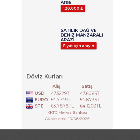
Arsa
120,000 £
SATILIK DAĞ VE
DENİZ MANZARALI
ARAZİ
Fiyat için arayın
Döviz Kurları
Alış
Satış
USD
47.5229TL
47.6085TL
EURO
54.7749TL
54.8736TL
STE
63.7878TL
64.1203TL
KKTC Merkez Bankası
Güncelleme: 10/08/2026