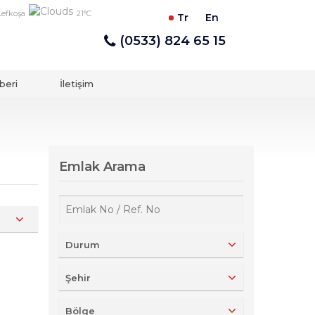
Lefkoşa
21°C
Tr
En
(0533) 824 65 15
beri
İletişim
Emlak Arama
Durum
Şehir
Bölge