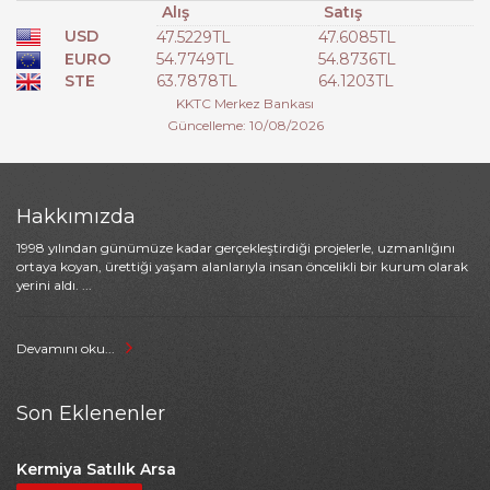
Alış
Satış
USD
47.5229TL
47.6085TL
EURO
54.7749TL
54.8736TL
STE
63.7878TL
64.1203TL
KKTC Merkez Bankası
Güncelleme: 10/08/2026
Hakkımızda
1998 yılından günümüze kadar gerçekleştirdiği projelerle, uzmanlığını
ortaya koyan, ürettiği yaşam alanlarıyla insan öncelikli bir kurum olarak
yerini aldı. ...
Devamını oku...
Son Eklenenler
Kermiya Satılık Arsa