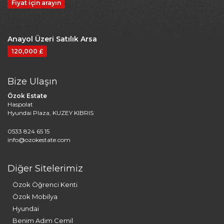
Fiyat için arayın
Anayol Üzeri Satılık Arsa
120,000 £
Bize Ulaşın
Özok Estate
Haspolat
Hyundai Plaza, KUZEY KIBRIS
0533 824 65 15
info@ozokestate.com
Diğer Sitelerimiz
Özok Öğrenci Kenti
Özok Mobilya
Hyundai
Benim Adım Cemil