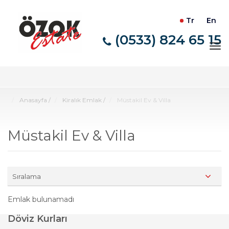
Tr
En
(0533) 824 65 15
Tog
nav
Anasayfa
/
Kiralık Emlak
/
Müstakil Ev & Villa
Müstakil Ev & Villa
Sıralama
Emlak bulunamadı
Döviz Kurları