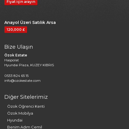
Fiyat için arayın
Anayol Üzeri Satılık Arsa
120,000 £
Bize Ulaşın
Özok Estate
Haspolat
Hyundai Plaza, KUZEY KIBRIS
0533 824 65 15
info@ozokestate.com
Diğer Sitelerimiz
Özok Öğrenci Kenti
Özok Mobilya
Hyundai
Benim Adım Cemil