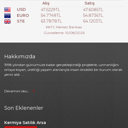
Alış
Satış
USD
47.5229TL
47.6085TL
EURO
54.7749TL
54.8736TL
STE
63.7878TL
64.1203TL
KKTC Merkez Bankası
Güncelleme: 10/08/2026
Hakkımızda
1998 yılından günümüze kadar gerçekleştirdiği projelerle, uzmanlığını
ortaya koyan, ürettiği yaşam alanlarıyla insan öncelikli bir kurum olarak
yerini aldı. ...
Devamını oku...
Son Eklenenler
Kermiya Satılık Arsa