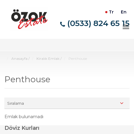
Tr
En
(0533) 824 65 15
Tog
nav
Anasayfa
/
Kiralık Emlak
/
Penthouse
Penthouse
Sıralama
Emlak bulunamadı
Döviz Kurları