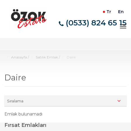
Tr
En
(0533) 824 65 15
Tog
nav
Anasayfa
/
Satılık Emlak
/
Daire
Daire
Sıralama
Emlak bulunamadı
Fırsat Emlakları