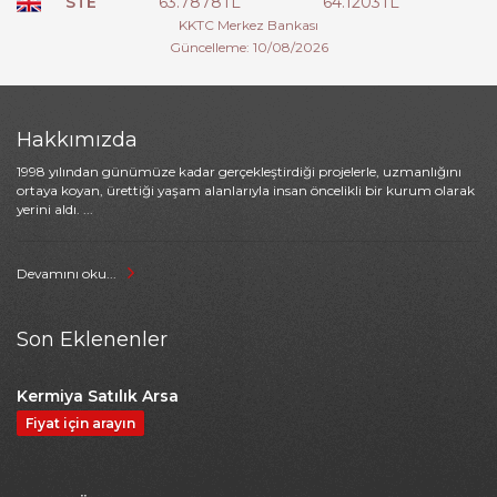
STE
63.7878TL
64.1203TL
KKTC Merkez Bankası
Güncelleme: 10/08/2026
Hakkımızda
1998 yılından günümüze kadar gerçekleştirdiği projelerle, uzmanlığını
ortaya koyan, ürettiği yaşam alanlarıyla insan öncelikli bir kurum olarak
yerini aldı. ...
Devamını oku...
Son Eklenenler
Kermiya Satılık Arsa
Fiyat için arayın