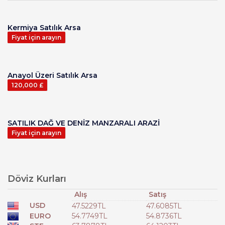
Kermiya Satılık Arsa
Fiyat için arayın
Anayol Üzeri Satılık Arsa
120,000 £
SATILIK DAĞ VE DENİZ MANZARALI ARAZİ
Fiyat için arayın
Döviz Kurları
Alış
Satış
USD
47.5229TL
47.6085TL
EURO
54.7749TL
54.8736TL